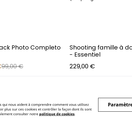
ack Photo Completo
Shooting famille à d
- Essentiel
€
99,00 €
229,00 €
Paramètre
hiers qui nous aident à comprendre comment vous utilisez
r plus sur ces cookies et contrôler la façon dont ils sont
galement consulter notre
politique de cookies
.
ous
Conditions
Politique de
Politiq
confidentialité