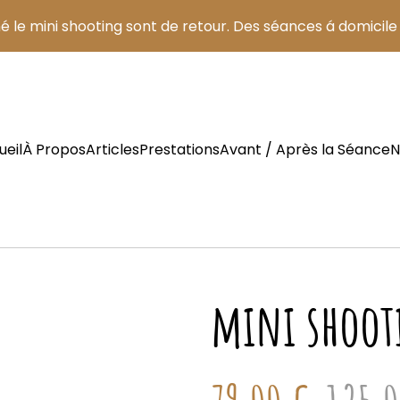
né le mini shooting sont de retour. Des séances á domicile 
ueil
À Propos
Articles
Prestations
Avant / Après la Séance
N
mini shoot