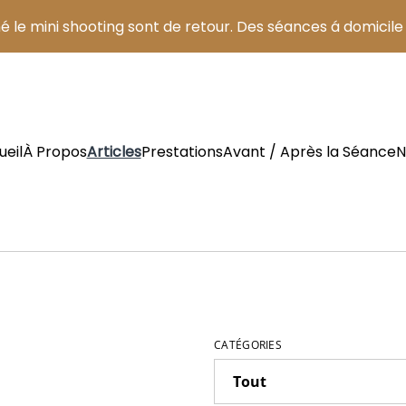
né le mini shooting sont de retour. Des séances á domicile 
ueil
À Propos
Articles
Prestations
Avant / Après la Séance
N
CATÉGORIES