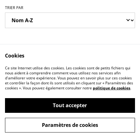
TRIER PAR
Cookies
Ce site Internet utilise des cookies. Les cookies sont de petits fichiers qui
nous aident à comprendre comment vous utilisez nos services afin
Contactez-nous
Conditions
d'améliorer votre expérience. Vous pouvez en savoir plus sur ces cookies
Politique de
Politique de cookies
et contrôler la façon dont ils sont utilisés en cliquant sur « Paramètres des
confidentialité
cookies ». Vous pouvez également consulter notre
politique de cookies
.
Tout accepter
©
2026
Allo papa photo.fr
Paramètres de cookies
powered by