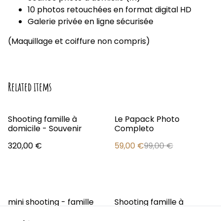
10 photos retouchées en format digital HD
Galerie privée en ligne sécurisée
(Maquillage et coiffure non compris)
Related items
%
Shooting famille à
Le Papack Photo
domicile - Souvenir
Completo
320,00 €
59,00 €
99,00 €
%
mini shooting - famille
Shooting famille à
domicile - Trésor de
famille