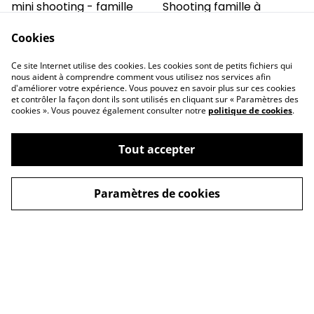
%
mini shooting - famille
Shooting famille à
domicile - Essentiel
Cookies
79,00 €
125,00 €
229,00 €
Ce site Internet utilise des cookies. Les cookies sont de petits fichiers qui
nous aident à comprendre comment vous utilisez nos services afin
d'améliorer votre expérience. Vous pouvez en savoir plus sur ces cookies
et contrôler la façon dont ils sont utilisés en cliquant sur « Paramètres des
cookies ». Vous pouvez également consulter notre
politique de cookies
.
Tout accepter
Contactez-nous
Conditions
Politique de
Politique de cookies
Paramètres de cookies
confidentialité
©
2026
Allo papa photo.fr
powered by